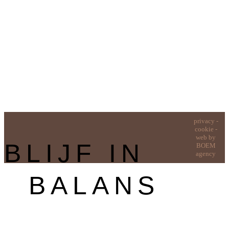
privacy
-
cookie
-
web by
B
LIJF IN
BOEM
agency
BALANS