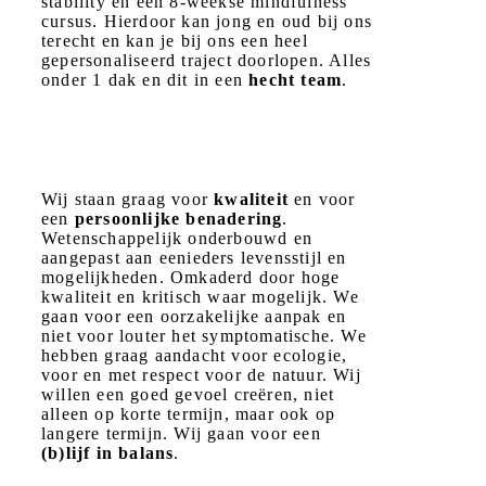
stability en een 8-weekse mindfulness
cursus. Hierdoor kan jong en oud bij ons
terecht en kan je bij ons een heel
gepersonaliseerd traject doorlopen. Alles
onder 1 dak en dit in een
hecht team
.
Wij staan graag voor
kwaliteit
en voor
een
persoonlijke benadering
.
Wetenschappelijk onderbouwd en
aangepast aan eenieders levensstijl en
mogelijkheden. Omkaderd door hoge
kwaliteit en kritisch waar mogelijk. We
gaan voor een oorzakelijke aanpak en
niet voor louter het symptomatische. We
hebben graag aandacht voor ecologie,
voor en met respect voor de natuur. Wij
willen een goed gevoel creëren, niet
alleen op korte termijn, maar ook op
langere termijn. Wij gaan voor een
(b)lijf in balans
.